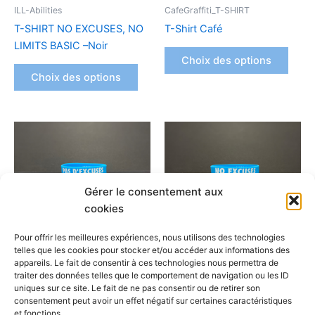
être
être
ILL-Abilities
CafeGraffiti_T-SHIRT
choisies
chois
T-SHIRT NO EXCUSES, NO
T-Shirt Café
sur
sur
LIMITS BASIC –Noir
la
la
Choix des options
page
page
Choix des options
du
du
produit
produ
Ce
Ce
produit
produ
a
a
plusieurs
plusi
Gérer le consentement aux
variations.
variat
cookies
Les
Les
options
optio
Pour offrir les meilleures expériences, nous utilisons des technologies
peuvent
peuv
telles que les cookies pour stocker et/ou accéder aux informations des
appareils. Le fait de consentir à ces technologies nous permettra de
être
être
ILL-Abilities
ILL-Abilities
traiter des données telles que le comportement de navigation ou les ID
choisies
chois
uniques sur ce site. Le fait de ne pas consentir ou de retirer son
ADULT Size Bracelets PAS
ADULT Size Bracelets NO
sur
sur
consentement peut avoir un effet négatif sur certaines caractéristiques
D’EXCUSES PAS DE LIMITES
EXCUSES, NO LIMITS
et fonctions.