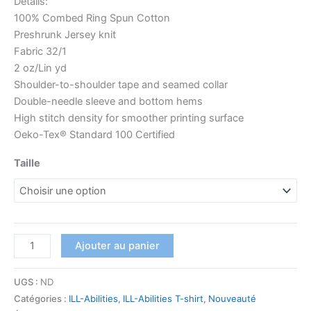
Details:
100% Combed Ring Spun Cotton
Preshrunk Jersey knit
Fabric 32/1
2 oz/Lin yd
Shoulder-to-shoulder tape and seamed collar
Double-needle sleeve and bottom hems
High stitch density for smoother printing surface
Oeko-Tex® Standard 100 Certified
Taille
Ajouter au panier
UGS :
ND
Catégories :
ILL-Abilities
,
ILL-Abilities T-shirt
,
Nouveauté