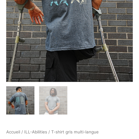
Accueil
/
ILL-Abilities
/ T-shirt gris multi-langue