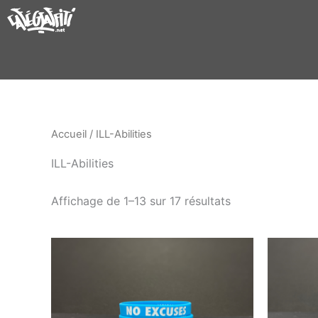
Aller
au
contenu
Accueil
/ ILL-Abilities
ILL-Abilities
Affichage de 1–13 sur 17 résultats
Ce
produit
a
plusieurs