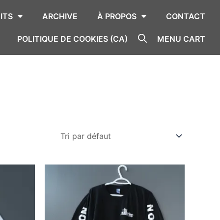
ITS
ARCHIVE
À PROPOS
CONTACT
POLITIQUE DE COOKIES (CA)
MENU CART
e
Ce
roduit
produit
a
usieurs
plusieurs