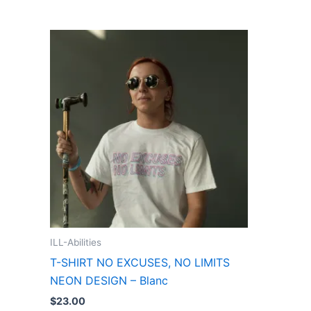
Ce
produit
a
plusieurs
variations.
Les
options
peuvent
être
choisies
sur
la
ILL-Abilities
page
T-SHIRT NO EXCUSES, NO LIMITS
du
NEON DESIGN – Blanc
produit
$
23.00