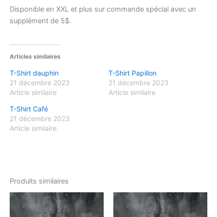
Disponible en XXL et plus sur commande spécial avec un
supplément de 5$.
Articles similaires
T-Shirt dauphin
T-Shirt Papillon
21 décembre 2023
21 décembre 2023
Article similaire
Article similaire
T-Shirt Café
21 décembre 2023
Article similaire
Produits similaires
Ce
Ce
produit
produ