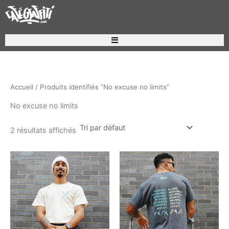
Aller
au
contenu
Recherche de produits
Accueil
/ Produits identifiés “No excuse no limits”
No excuse no limits
2 résultats affichés
Ce
Ce
produit
produ
a
a
plusieurs
plusi
variations.
variat
Les
Les