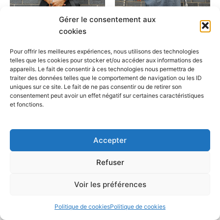
options
optio
peuvent
peuv
Gérer le consentement aux
être
être
ILL-Abilities
ILL-Abilities
cookies
choisies
chois
T-shirt beige multi-langue
T-shirt gris multi-langue
sur
sur
Pour offrir les meilleures expériences, nous utilisons des technologies
$
25.00
$
25.00
la
la
telles que les cookies pour stocker et/ou accéder aux informations des
appareils. Le fait de consentir à ces technologies nous permettra de
page
page
Choix des options
Choix des options
traiter des données telles que le comportement de navigation ou les ID
du
du
uniques sur ce site. Le fait de ne pas consentir ou de retirer son
produit
produ
consentement peut avoir un effet négatif sur certaines caractéristiques
et fonctions.
Accepter
Refuser
Copyright © 2026 Cafegraffiti | Propulsé par
Thème WordPress
Voir les préférences
Astra
Politique de cookies
Politique de cookies