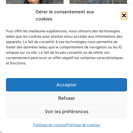
options
optio
peuvent
peuv
Gérer le consentement aux
être
être
ILL-Abilities
ILL-Abilities
cookies
choisies
chois
T-shirt beige multi-langue
T-shirt gris multi-langue
sur
sur
Pour offrir les meilleures expériences, nous utilisons des technologies
$
25.00
$
25.00
la
la
telles que les cookies pour stocker et/ou accéder aux informations des
appareils. Le fait de consentir à ces technologies nous permettra de
page
page
Choix des options
Choix des options
traiter des données telles que le comportement de navigation ou les ID
du
du
uniques sur ce site. Le fait de ne pas consentir ou de retirer son
produit
produ
consentement peut avoir un effet négatif sur certaines caractéristiques
et fonctions.
Accepter
Refuser
Copyright © 2026 Cafegraffiti | Propulsé par
Thème WordPress
Voir les préférences
Astra
Politique de cookies
Politique de cookies