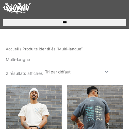
Aller
au
contenu
Recherche de produits
Accueil
/ Produits identifiés “Multi-langue”
Multi-langue
2 résultats affichés
Ce
Ce
produit
produ
a
a
plusieurs
plusi
variations.
variat
Les
Les