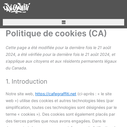
Aller
Consent
Consent
Consent
Consent
Consent
Consent
Consent
Consent
Consent
Consent
Consent
Consent
Consent
Consent
Consent
Statistiqu
Marketing
au
to
to
to
to
to
to
to
to
to
to
to
to
to
to
to
contenu
service
service
service
service
service
service
service
service
service
service
service
service
service
service
service
woocommer
elementor
jetpack
stripe
google-
wordpress
automattic
roundcube
burst-
complianz
sourcebuster
wordfence
facebook
youtube
divers
analytics
statistics
js
Recherche de produits
Politique de cookies (CA)
Cette page a été modifiée pour la dernière fois le 21 août
2024, a été vérifiée pour la dernière fois le 21 août 2024, et
s’applique aux citoyens et aux résidents permanents légaux
du Canada.
1. Introduction
Notre site web,
https://cafegraffiti.net
(ci-après : « le site
web ») utilise des cookies et autres technologies liées (par
simplification, toutes ces technologies sont désignées par le
terme « cookies »). Des cookies sont également placés par
des tierces parties que nous avons engagées. Dans le