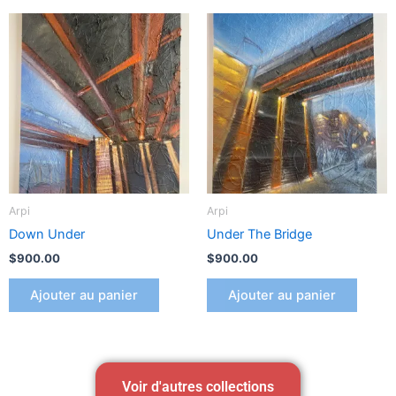
Arpi
Arpi
Down Under
Under The Bridge
$
900.00
$
900.00
Ajouter au panier
Ajouter au panier
Voir d'autres collections