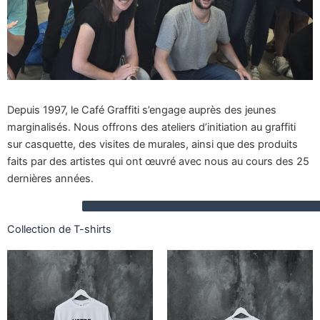
Depuis 1997, le Café Graffiti s’engage auprès des jeunes
marginalisés. Nous offrons des ateliers d’initiation au graffiti
sur casquette, des visites de murales, ainsi que des produits
faits par des artistes qui ont œuvré avec nous au cours des 25
dernières années.
Collection de T-shirts
Plage
Ce
Ce
de
produit
produ
prix :
a
$20.00
a
à
plusieurs
plusi
$25.00