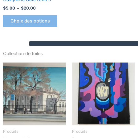
la
$
5.00
–
$
20.00
page
Choix des options
du
produit
Collection de toiles
Produits
Produits