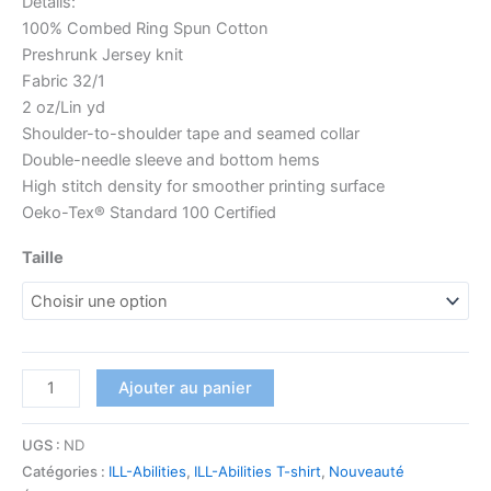
Details:
100% Combed Ring Spun Cotton
Preshrunk Jersey knit
Fabric 32/1
2 oz/Lin yd
Shoulder-to-shoulder tape and seamed collar
Double-needle sleeve and bottom hems
High stitch density for smoother printing surface
Oeko-Tex® Standard 100 Certified
Taille
Ajouter au panier
UGS :
ND
Catégories :
ILL-Abilities
,
ILL-Abilities T-shirt
,
Nouveauté