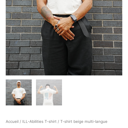
Accueil
/
ILL-Abilities T-shirt
/ T-shirt beige multi-langue