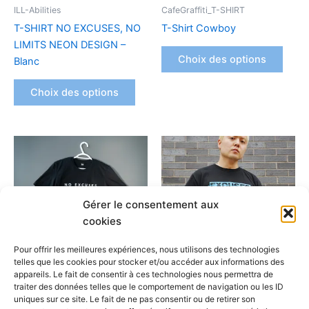
être
être
ILL-Abilities
CafeGraffiti_T-SHIRT
choisies
chois
T-SHIRT NO EXCUSES, NO
T-Shirt Cowboy
sur
sur
LIMITS NEON DESIGN –
la
la
Choix des options
Blanc
page
page
du
du
Choix des options
produit
produ
Ce
Ce
produit
produ
a
a
plusieurs
plusi
Gérer le consentement aux
variations.
variat
cookies
Les
Les
options
optio
Pour offrir les meilleures expériences, nous utilisons des technologies
peuvent
peuv
telles que les cookies pour stocker et/ou accéder aux informations des
appareils. Le fait de consentir à ces technologies nous permettra de
être
être
ILL-Abilities
ILL-Abilities
traiter des données telles que le comportement de navigation ou les ID
choisies
chois
uniques sur ce site. Le fait de ne pas consentir ou de retirer son
T-SHIRT NO EXCUSES, NO
No Limits Bleu – Noir