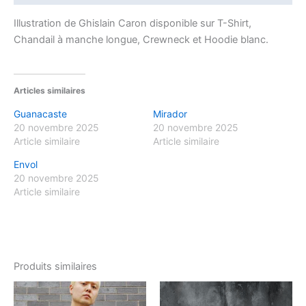
Illustration de Ghislain Caron disponible sur T-Shirt,
Chandail à manche longue, Crewneck et Hoodie blanc.
Articles similaires
Guanacaste
Mirador
20 novembre 2025
20 novembre 2025
Article similaire
Article similaire
Envol
20 novembre 2025
Article similaire
Produits similaires
Ce
Ce
produit
produ