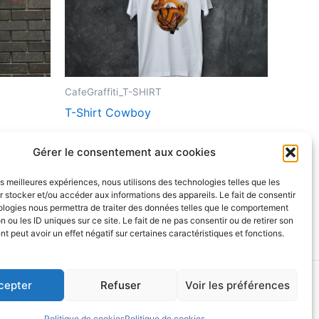
euvent
peuvent
re
être
hoisies
choisies
ur
sur
la
CafeGraffiti_T-SHIRT
age
page
T-Shirt Cowboy
u
du
roduit
produit
Choix des options
Gérer le consentement aux cookies
les meilleures expériences, nous utilisons des technologies telles que les
 stocker et/ou accéder aux informations des appareils. Le fait de consentir
ologies nous permettra de traiter des données telles que le comportement
n ou les ID uniques sur ce site. Le fait de ne pas consentir ou de retirer son
 peut avoir un effet négatif sur certaines caractéristiques et fonctions.
Astra
cepter
Refuser
Voir les préférences
Politique de cookies
Politique de cookies