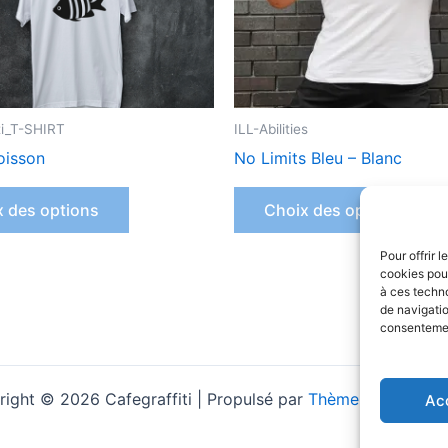
peuvent
p
être
êt
choisies
c
sur
s
la
la
ti_T-SHIRT
ILL-Abilities
page
p
oisson
No Limits Bleu – Blanc
du
d
produit
p
x des options
Choix des options
Pour offrir 
cookies pour
à ces techn
de navigatio
consentement
ight © 2026 Cafegraffiti | Propulsé par
Thème WordPress 
Ac