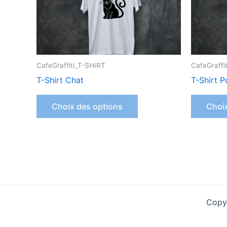
peuvent
être
choisies
sur
la
CafeGraffiti_T-SHIRT
CafeGraffi
page
T-Shirt Chat
T-Shirt P
du
produit
Choix des options
Choi
Copyr