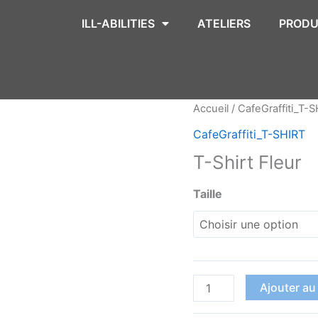
ILL-ABILITIES
ATELIERS
PRODU
quantité
Accueil
/
CafeGraffiti_T-
de
CafeGraffiti_T-SHIRT
T-
T-Shirt Fleur
Shirt
Fleur
Taille
Ajouter au