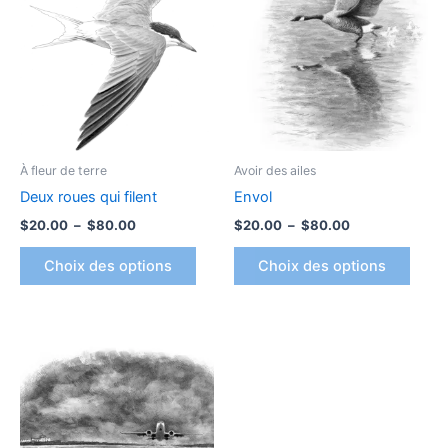
$20.00
a
$20.00
a
à
à
plusieurs
plusi
$80.00
$80.00
variations.
variat
Les
Les
options
optio
peuvent
peuv
être
être
À fleur de terre
Avoir des ailes
choisies
chois
Deux roues qui filent
Envol
sur
sur
$
20.00
–
$
80.00
$
20.00
–
$
80.00
la
la
page
page
Choix des options
Choix des options
du
du
produit
produ
Plage
Ce
de
produit
prix :
$20.00
a
à
plusieurs
$80.00
variations.