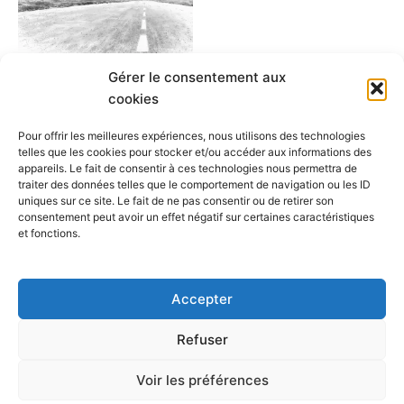
Les
options
peuvent
être
Gérer le consentement aux
Avoir des ailes
choisies
cookies
Fatiguer de voyager
sur
$
20.00
–
$
80.00
Pour offrir les meilleures expériences, nous utilisons des technologies
la
telles que les cookies pour stocker et/ou accéder aux informations des
page
appareils. Le fait de consentir à ces technologies nous permettra de
Choix des options
du
traiter des données telles que le comportement de navigation ou les ID
uniques sur ce site. Le fait de ne pas consentir ou de retirer son
produit
consentement peut avoir un effet négatif sur certaines caractéristiques
et fonctions.
1
2
3
4
→
Accepter
Refuser
Copyright © 2026 Cafegraffiti | Propulsé par
Thème WordPress
Voir les préférences
Astra