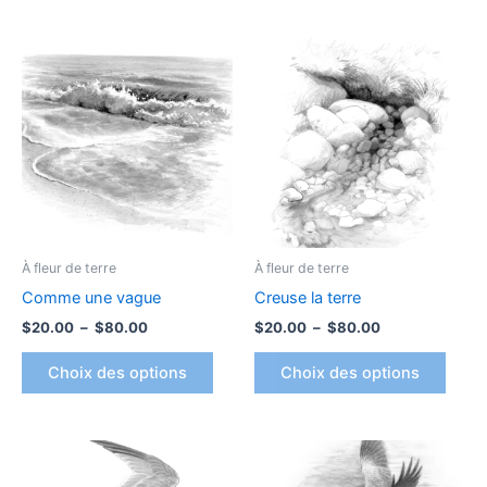
produit
produ
Plage
Plage
Ce
Ce
de
de
produit
produ
prix :
prix :
$20.00
a
$20.00
a
à
à
plusieurs
plusi
$80.00
$80.00
variations.
variat
Les
Les
options
optio
peuvent
peuv
être
être
À fleur de terre
À fleur de terre
choisies
chois
Comme une vague
Creuse la terre
sur
sur
$
20.00
–
$
80.00
$
20.00
–
$
80.00
la
la
page
page
Choix des options
Choix des options
du
du
produit
produ
Plage
Plage
Ce
Ce
de
de
produit
produ
prix :
prix :