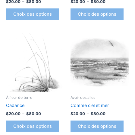
$
20.00
–
$
80.00
$
20.00
–
$
80.00
la
la
page
page
Choix des options
Choix des options
du
du
produit
produ
Plage
Plage
Ce
Ce
de
de
produit
produ
prix :
prix :
$20.00
a
$20.00
a
à
à
plusieurs
plusi
$80.00
$80.00
variations.
variat
Les
Les
options
optio
peuvent
peuv
être
être
À fleur de terre
Avoir des ailes
choisies
chois
Cadance
Comme ciel et mer
sur
sur
$
20.00
–
$
80.00
$
20.00
–
$
80.00
la
la
page
page
Choix des options
Choix des options
du
du