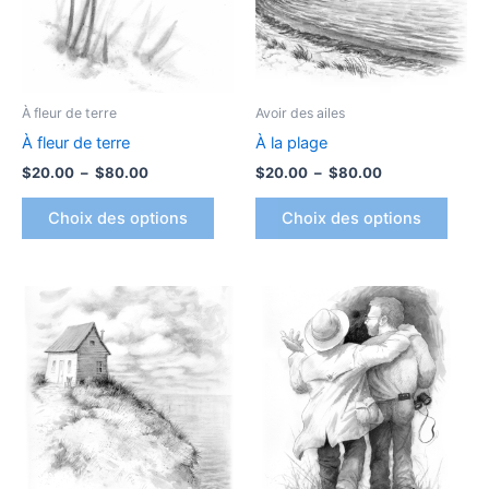
Les
Les
options
optio
peuvent
peuv
être
être
À fleur de terre
Avoir des ailes
choisies
chois
À fleur de terre
À la plage
sur
sur
$
20.00
–
$
80.00
$
20.00
–
$
80.00
la
la
page
page
Choix des options
Choix des options
du
du
produit
produ
Plage
Plage
Ce
Ce
de
de
produit
produ
prix :
prix :
$20.00
a
$20.00
a
à
à
plusieurs
plusi
$80.00
$80.00
variations.
variat
Les
Les
options
optio
peuvent
peuv