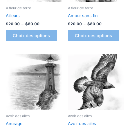
être
être
À fleur de terre
À fleur de terre
choisies
chois
Ailleurs
Amour sans fin
sur
sur
$
20.00
–
$
80.00
$
20.00
–
$
80.00
la
la
page
page
Choix des options
Choix des options
du
du
produit
produ
Plage
Plage
Ce
Ce
de
de
produit
produ
prix :
prix :
$20.00
a
$20.00
a
à
à
plusieurs
plusi
$80.00
$80.00
variations.
variat
Les
Les
options
optio
peuvent
peuv
être
être
Avoir des ailes
Avoir des ailes
choisies
chois
Ancrage
Avoir des ailes
sur
sur