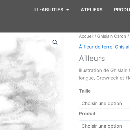
ILL-ABILITIES
ATELIERS
PRODU
quantité
Accueil
/
Ghislain Caron
/
de
À fleur de terre
,
Ghisla
Ailleurs
Ailleurs
Illustration de Ghislai
longue, Crewneck et H
Taille
Produit