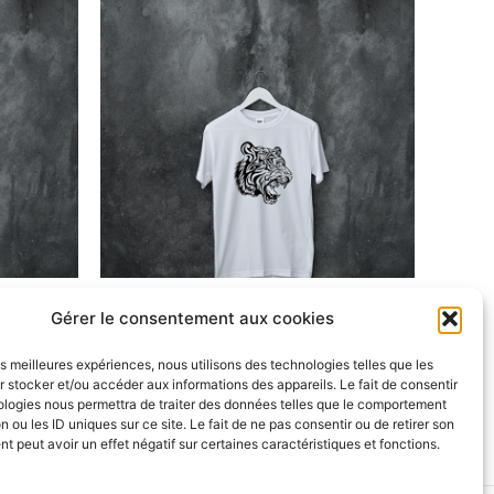
roduit
produit
a
usieurs
plusieurs
riations.
variations.
es
Les
ptions
options
euvent
peuvent
re
être
hoisies
choisies
ur
sur
la
CafeGraffiti_T-SHIRT
Gérer le consentement aux cookies
age
page
T-Shirt Tigre
u
du
les meilleures expériences, nous utilisons des technologies telles que les
roduit
produit
 stocker et/ou accéder aux informations des appareils. Le fait de consentir
Choix des options
ologies nous permettra de traiter des données telles que le comportement
n ou les ID uniques sur ce site. Le fait de ne pas consentir ou de retirer son
 peut avoir un effet négatif sur certaines caractéristiques et fonctions.