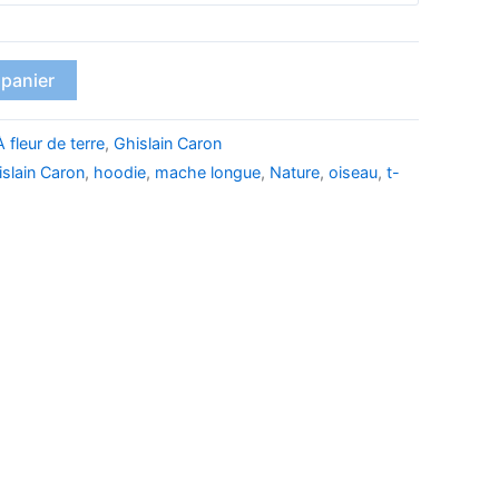
 panier
À fleur de terre
,
Ghislain Caron
slain Caron
,
hoodie
,
mache longue
,
Nature
,
oiseau
,
t-