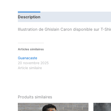
Description
Informations complémentaires
Illustration de Ghislain Caron disponible sur T-S
Articles similaires
Guanacaste
20 novembre 2025
Article similaire
Produits similaires
Ce