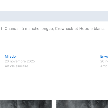
Avis (0)
hirt, Chandail à manche longue, Crewneck et Hoodie blanc.
Mirador
Envo
20 novembre 2025
20 n
Article similaire
Artic
Ce
C