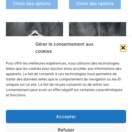
la
la
Choix des options
Choix des options
page
page
du
du
produit
produ
Ce
Ce
produit
produ
a
a
Gérer le consentement aux
plusieurs
plusi
cookies
variations.
variat
Les
Les
Pour offrir les meilleures expériences, nous utilisons des technologies
options
optio
telles que les cookies pour stocker et/ou accéder aux informations des
appareils. Le fait de consentir à ces technologies nous permettra de
peuvent
peuv
traiter des données telles que le comportement de navigation ou les ID
être
être
uniques sur ce site. Le fait de ne pas consentir ou de retirer son
CafeGraffiti_T-SHIRT
CafeGraffiti_T-SHIRT
choisies
chois
consentement peut avoir un effet négatif sur certaines caractéristiques
T-Shirt Timbre
T-Shirt Loup
et fonctions.
sur
sur
la
la
Choix des options
Choix des options
page
page
Accepter
du
du
produit
produ
Refuser