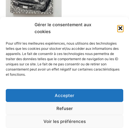
Gérer le consentement aux
Arpi
cookies
Mini Voiture
$
40.00
Pour offrir les meilleures expériences, nous utilisons des technologies
telles que les cookies pour stocker et/ou accéder aux informations des
appareils. Le fait de consentir à ces technologies nous permettra de
Ajouter au panier
traiter des données telles que le comportement de navigation ou les ID
uniques sur ce site. Le fait de ne pas consentir ou de retirer son
consentement peut avoir un effet négatif sur certaines caractéristiques
et fonctions.
←
1
2
3
4
→
Accepter
Refuser
Copyright © 2026 Cafegraffiti | Propulsé par
Thème WordPress
Voir les préférences
Astra