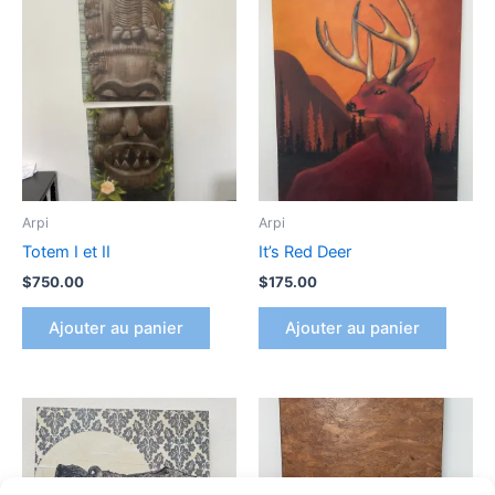
Arpi
Arpi
Totem I et II
It’s Red Deer
$
750.00
$
175.00
Ajouter au panier
Ajouter au panier