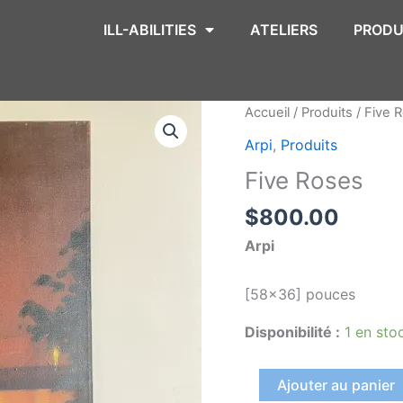
ILL-ABILITIES
ATELIERS
PRODU
quantité
Accueil
/
Produits
/ Five 
de
Arpi
,
Produits
Five
Five Roses
Roses
$
800.00
Arpi
[58×36] pouces
Disponibilité :
1 en sto
Ajouter au panier