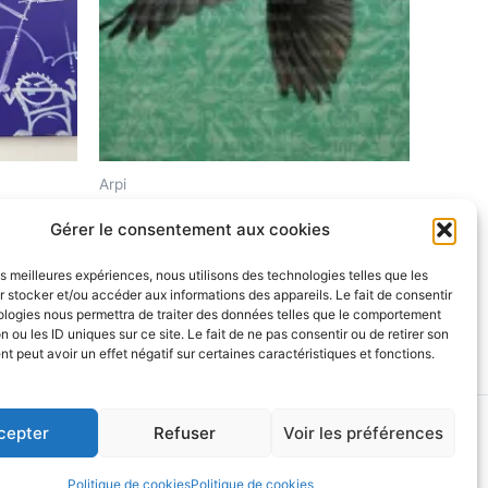
Arpi
Fly Away
Gérer le consentement aux cookies
$
2,299.00
les meilleures expériences, nous utilisons des technologies telles que les
 stocker et/ou accéder aux informations des appareils. Le fait de consentir
Ajouter au panier
ologies nous permettra de traiter des données telles que le comportement
n ou les ID uniques sur ce site. Le fait de ne pas consentir ou de retirer son
 peut avoir un effet négatif sur certaines caractéristiques et fonctions.
Astra
cepter
Refuser
Voir les préférences
Politique de cookies
Politique de cookies