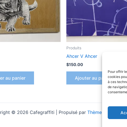
Produits
Ahcer V Ahcer
$
150.00
Pour offrir 
cookies pour
er au panier
Ajouter au panier
à ces techn
de navigatio
consentement
ight © 2026 Cafegraffiti | Propulsé par
Thème WordPress 
Ac