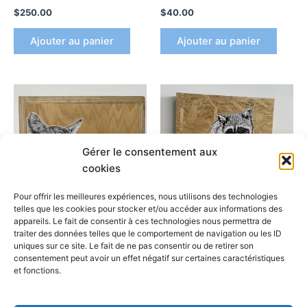
$
250.00
$
40.00
Ajouter au panier
Ajouter au panier
Gérer le consentement aux
cookies
Pour offrir les meilleures expériences, nous utilisons des technologies
telles que les cookies pour stocker et/ou accéder aux informations des
appareils. Le fait de consentir à ces technologies nous permettra de
Arpi
Arpi
traiter des données telles que le comportement de navigation ou les ID
uniques sur ce site. Le fait de ne pas consentir ou de retirer son
Chaton
Raccon II
consentement peut avoir un effet négatif sur certaines caractéristiques
$
60.00
$
65.00
et fonctions.
Ajouter au panier
Ajouter au panier