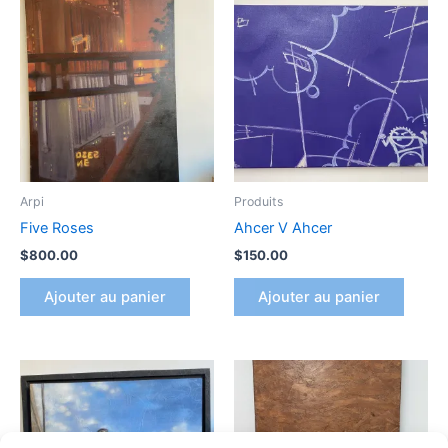
Arpi
Produits
Five Roses
Ahcer V Ahcer
$
800.00
$
150.00
Ajouter au panier
Ajouter au panier