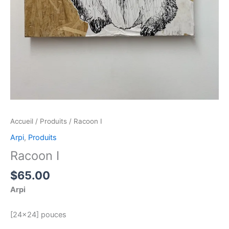
Accueil
/
Produits
/ Racoon I
Arpi
,
Produits
Racoon I
$
65.00
Arpi
[24×24] pouces