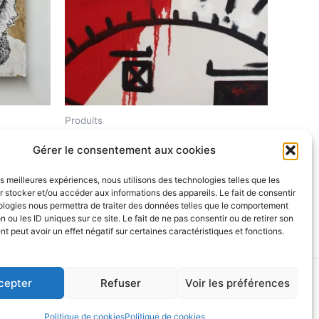
Produits
Ahcer V Ahcer
Gérer le consentement aux cookies
$
150.00
les meilleures expériences, nous utilisons des technologies telles que les
 stocker et/ou accéder aux informations des appareils. Le fait de consentir
Ajouter au panier
ologies nous permettra de traiter des données telles que le comportement
n ou les ID uniques sur ce site. Le fait de ne pas consentir ou de retirer son
 peut avoir un effet négatif sur certaines caractéristiques et fonctions.
Astra
cepter
Refuser
Voir les préférences
Politique de cookies
Politique de cookies