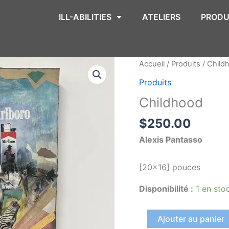
ILL-ABILITIES
ATELIERS
PRODU
quantité
Accueil
/
Produits
/ Child
de
Produits
Childhood
Childhood
$
250.00
Alexis Pantasso
[20×16] pouces
Disponibilité :
1 en sto
Ajouter au panier