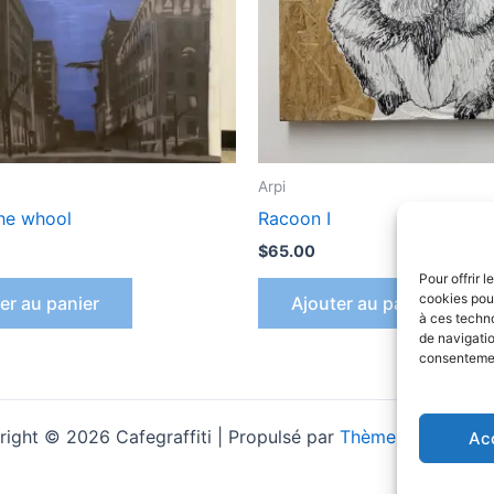
Arpi
the whool
Racoon I
$
65.00
Pour offrir 
cookies pour
er au panier
Ajouter au panier
à ces techn
de navigatio
consentement
ight © 2026 Cafegraffiti | Propulsé par
Thème WordPress 
Ac