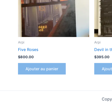
Arpi
Arpi
Five Roses
Devil in 
$
800.00
$
395.00
Ajouter au panier
Ajout
Copyr