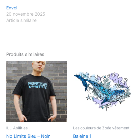
Envol
20 novembre 2025
Article similaire
Produits similaires
Ce
Ce
produit
produ
a
a
plusieurs
plusi
variations.
variat
Les
Les
options
optio
peuvent
peuv
être
être
ILL-Abilities
Les couleurs de Zoée vêtement
choisies
chois
No Limits Bleu – Noir
Baleine 1
sur
sur