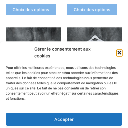
la
la
Choix des options
Choix des options
page
page
du
du
produit
produ
Ce
Ce
produit
produ
a
a
Gérer le consentement aux
plusieurs
plusi
cookies
variations.
variat
Les
Les
Pour offrir les meilleures expériences, nous utilisons des technologies
options
optio
telles que les cookies pour stocker et/ou accéder aux informations des
appareils. Le fait de consentir à ces technologies nous permettra de
peuvent
peuv
traiter des données telles que le comportement de navigation ou les ID
être
être
uniques sur ce site. Le fait de ne pas consentir ou de retirer son
CafeGraffiti_T-SHIRT
CafeGraffiti_T-SHIRT
choisies
chois
consentement peut avoir un effet négatif sur certaines caractéristiques
T-Shirt Cowboy
T-Shirt Trans
et fonctions.
sur
sur
la
la
Choix des options
Choix des options
page
page
Accepter
du
du
produit
produ