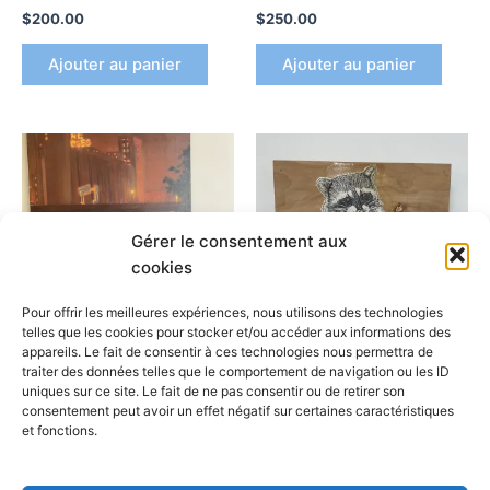
$
200.00
$
250.00
Ajouter au panier
Ajouter au panier
Gérer le consentement aux
cookies
Pour offrir les meilleures expériences, nous utilisons des technologies
telles que les cookies pour stocker et/ou accéder aux informations des
appareils. Le fait de consentir à ces technologies nous permettra de
Arpi
Arpi
traiter des données telles que le comportement de navigation ou les ID
uniques sur ce site. Le fait de ne pas consentir ou de retirer son
Five Roses
Mini Raccon II
consentement peut avoir un effet négatif sur certaines caractéristiques
$
800.00
$
40.00
et fonctions.
Ajouter au panier
Ajouter au panier