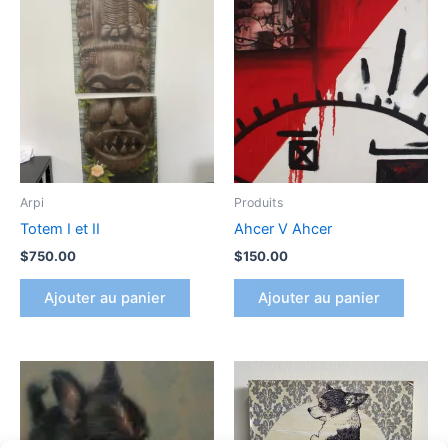
Arpi
Produits
Totem I et II
Ahcer V Ahcer
$
750.00
$
150.00
Ajouter au panier
Ajouter au panier