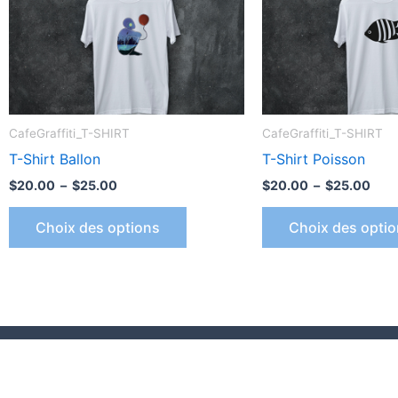
Les
options
peuvent
être
choisies
sur
CafeGraffiti_T-SHIRT
CafeGraffiti_T-SHIRT
la
T-Shirt Ballon
T-Shirt Poisson
page
$
20.00
–
$
25.00
$
20.00
–
$
25.00
du
produit
Choix des options
Choix des opti