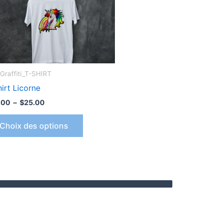
Les
options
peuvent
être
choisies
sur
Graffiti_T-SHIRT
la
irt Licorne
page
.00
–
$
25.00
du
produit
Choix des options