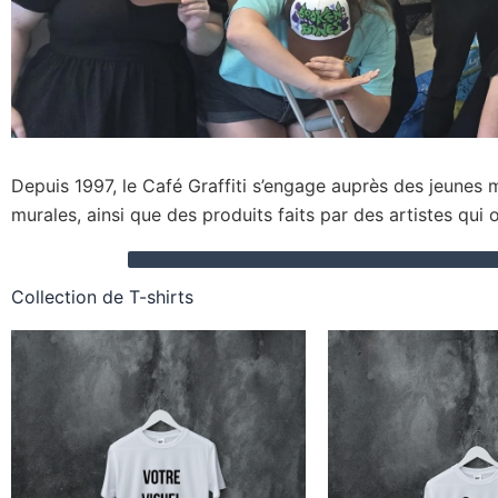
Depuis 1997, le Café Graffiti s’engage auprès des jeunes ma
murales, ainsi que des produits faits par des artistes qu
Collection de T-shirts
Plag
Ce
de
produit
prix 
$20
a
à
plusieurs
$25
variations.
Les