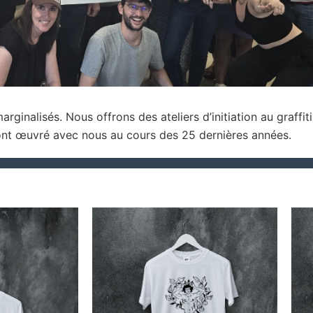
rginalisés. Nous offrons des ateliers d’initiation au graffit
i ont œuvré avec nous au cours des 25 dernières années.
e
Plage
Ce
Ce
de
produit
produit
:
prix :
.00
$20.00
a
a
à
plusieurs
plusieurs
.00
$25.00
variations.
variations.
Les
Les