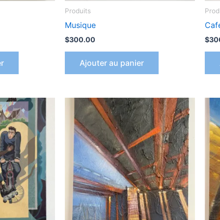
Produits
Prod
Musique
Café
$
300.00
$
30
er
Ajouter au panier