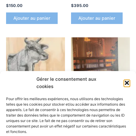
$
150.00
$
395.00
Ajouter au panier
Ajouter au panier
Gérer le consentement aux
cookies
Pour offrir les meilleures expériences, nous utilisons des technologies
Arpi
telles que les cookies pour stocker et/ou accéder aux informations des
Five Roses
appareils. Le fait de consentir à ces technologies nous permettra de
Arpi
traiter des données telles que le comportement de navigation ou les ID
$
800.00
uniques sur ce site. Le fait de ne pas consentir ou de retirer son
Vache I
consentement peut avoir un effet négatif sur certaines caractéristiques
$
100.00
Ajouter au panier
et fonctions.