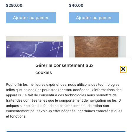
$
250.00
$
40.00
Ajouter au panier
Ajouter au panier
Gérer le consentement aux
cookies
Pour offrir les meilleures expériences, nous utilisons des technologies
telles que les cookies pour stocker et/ou accéder aux informations des
appareils. Le fait de consentir à ces technologies nous permettra de
Produits
Arpi
traiter des données telles que le comportement de navigation ou les ID
uniques sur ce site. Le fait de ne pas consentir ou de retirer son
Ahcer V Ahcer
Pug
consentement peut avoir un effet négatif sur certaines caractéristiques
$
150.00
$
200.00
et fonctions.
Ajouter au panier
Ajouter au panier