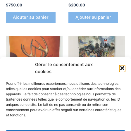
$
750.00
$
200.00
Ajouter au panier
Ajouter au panier
Gérer le consentement aux
cookies
Pour offrir les meilleures expériences, nous utilisons des technologies
telles que les cookies pour stocker et/ou accéder aux informations des
appareils. Le fait de consentir à ces technologies nous permettra de
Arpi
Produits
traiter des données telles que le comportement de navigation ou les ID
uniques sur ce site. Le fait de ne pas consentir ou de retirer son
It’s Red Deer
Childhood
consentement peut avoir un effet négatif sur certaines caractéristiques
$
175.00
$
250.00
et fonctions.
Ajouter au panier
Ajouter au panier