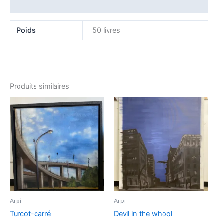
Avis (0)
Poids
50 livres
Produits similaires
Arpi
Arpi
Turcot-carré
Devil in the whool