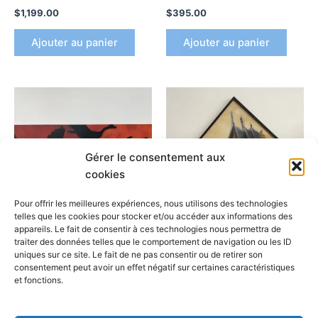
$
1,199.00
$
395.00
Ajouter au panier
Ajouter au panier
Gérer le consentement aux
cookies
Pour offrir les meilleures expériences, nous utilisons des technologies
telles que les cookies pour stocker et/ou accéder aux informations des
appareils. Le fait de consentir à ces technologies nous permettra de
Arpi
Arpi
traiter des données telles que le comportement de navigation ou les ID
uniques sur ce site. Le fait de ne pas consentir ou de retirer son
Black Goose
Asian room
consentement peut avoir un effet négatif sur certaines caractéristiques
$
250.00
$
500.00
et fonctions.
Ajouter au panier
Ajouter au panier