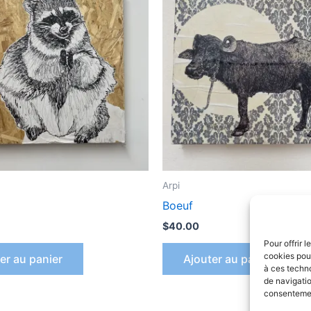
Arpi
Boeuf
$
40.00
Pour offrir 
cookies pour
er au panier
Ajouter au panier
à ces techn
de navigatio
consentement