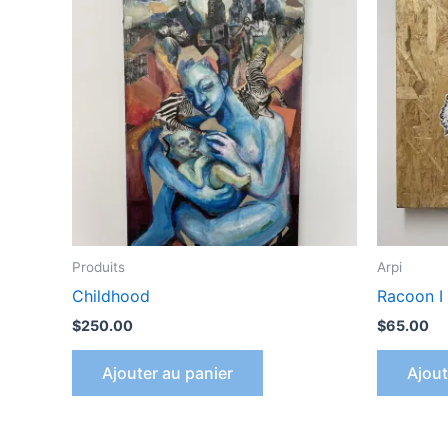
Produits
Arpi
Childhood
Racoon I
$
250.00
$
65.00
Ajouter au panier
Ajout