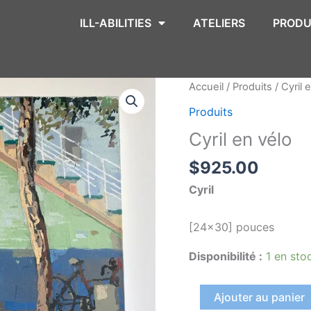
ILL-ABILITIES
ATELIERS
PRODU
quantité
Accueil
/
Produits
/ Cyril 
de
Produits
Cyril
Cyril en vélo
en
vélo
$
925.00
Cyril
[24×30] pouces
Disponibilité :
1 en sto
Ajouter au panier