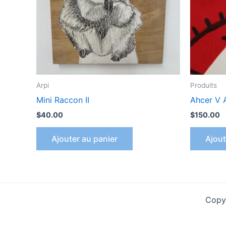
Arpi
Produits
Mini Raccon II
Ahcer V 
$
40.00
$
150.00
Ajouter au panier
Ajout
Copyr