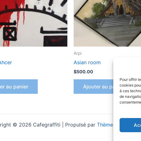
Arpi
Ahcer
Asian room
$
500.00
Pour offrir 
cookies pour
er au panier
Ajouter au panier
à ces techn
de navigatio
consentement
ight © 2026 Cafegraffiti | Propulsé par
Thème WordPress 
Ac