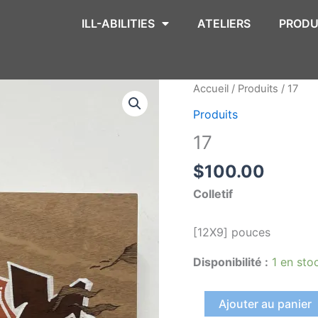
ILL-ABILITIES
ATELIERS
PRODU
quantité
Accueil
/
Produits
/ 17
de
Produits
17
17
$
100.00
Colletif
[12X9
]
pouces
Disponibilité :
1 en sto
Ajouter au panier