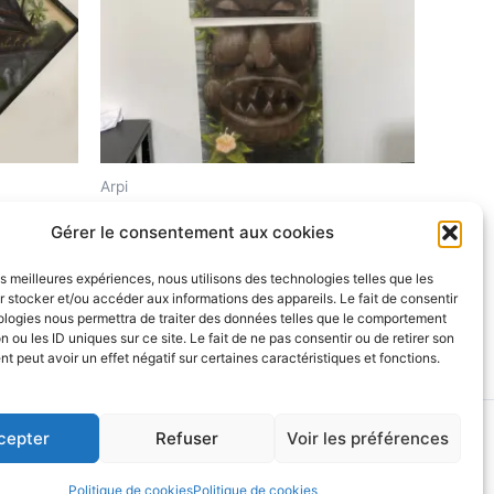
Arpi
Totem I et II
Gérer le consentement aux cookies
$
750.00
les meilleures expériences, nous utilisons des technologies telles que les
 stocker et/ou accéder aux informations des appareils. Le fait de consentir
Ajouter au panier
ologies nous permettra de traiter des données telles que le comportement
n ou les ID uniques sur ce site. Le fait de ne pas consentir ou de retirer son
 peut avoir un effet négatif sur certaines caractéristiques et fonctions.
Astra
cepter
Refuser
Voir les préférences
Politique de cookies
Politique de cookies