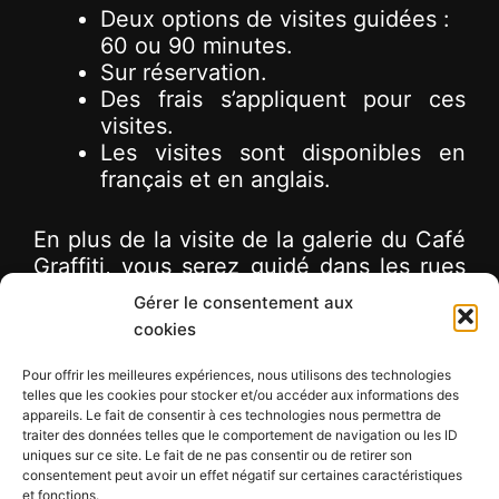
Deux options de visites guidées :
60 ou 90 minutes.
Sur réservation.
Des frais s’appliquent pour ces
visites.
Les visites sont disponibles en
français et en anglais.
En plus de la visite de la galerie du Café
Graffiti, vous serez guidé dans les rues
du quartier Hochelaga-Maisonneuve
Gérer le consentement aux
pour y découvrir des œuvres à ciel
cookies
ouvert qui transforment les espaces en
véritables galeries vivantes où des
Pour offrir les meilleures expériences, nous utilisons des technologies
telles que les cookies pour stocker et/ou accéder aux informations des
artistes locaux et internationaux
appareils. Le fait de consentir à ces technologies nous permettra de
expriment leur vision.
traiter des données telles que le comportement de navigation ou les ID
uniques sur ce site. Le fait de ne pas consentir ou de retirer son
consentement peut avoir un effet négatif sur certaines caractéristiques
et fonctions.