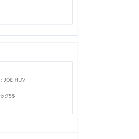
te: JOE HUV
rix:75$