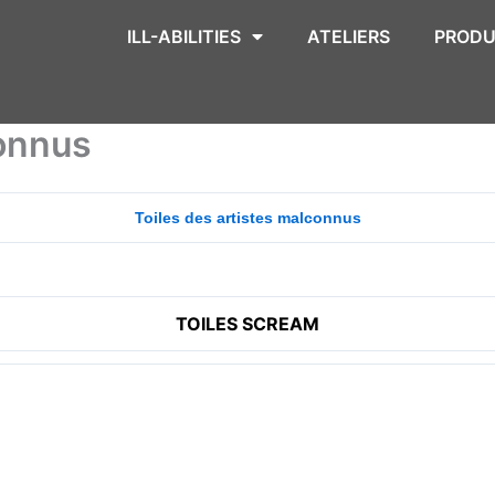
ILL-ABILITIES
ATELIERS
PRODU
connus
Toiles des artistes malconnus
TOILES SCREAM