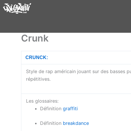
Aller
au
contenu
Crunk
CRUNCK:
Style de rap américain jouant sur des basses p
répétitives.
Les glossaires:
Définition
graffiti
Définition
breakdance