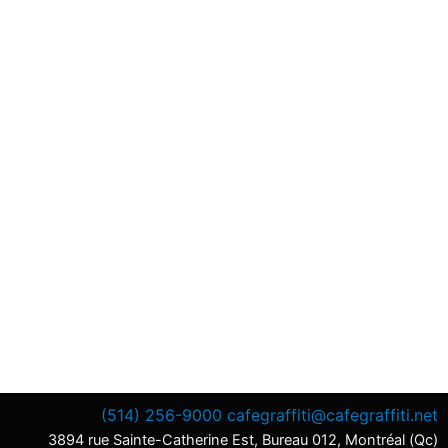
(514) 256-9000
cafegraffiti@cafegraffiti.net
3894 rue Sainte-Catherine Est, Bureau 012, Montréal (Qc)