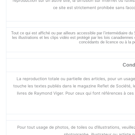
reproduction sur un autre site, la diffusion sur Internet ou l’ut
ce site est strictement prohibée sans l’acco
Tout ce qui est affiché ou par ailleurs accessible par l’intermédiaire d
les illustrations et les clips vidéo est protégé par les lois canadienne
concédants de licence ou à la 
Condi
La reproduction totale ou partielle des articles, pour un usag
touche les textes publiés dans le magazine Reflet de Société, le
livres de Raymond Viger. Pour ceux qui font références à ces
Pour tout usage de photos, de toiles ou d’illustrations, veuil
photographe, illustrateur ou artiste 