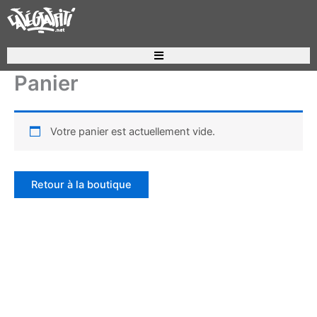
Aller
au
contenu
Recherche de produits
Panier
Votre panier est actuellement vide.
Retour à la boutique