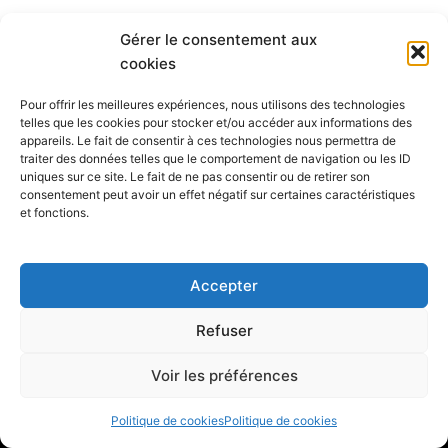
Gérer le consentement aux
cookies
Pour offrir les meilleures expériences, nous utilisons des technologies
telles que les cookies pour stocker et/ou accéder aux informations des
appareils. Le fait de consentir à ces technologies nous permettra de
traiter des données telles que le comportement de navigation ou les ID
uniques sur ce site. Le fait de ne pas consentir ou de retirer son
consentement peut avoir un effet négatif sur certaines caractéristiques
et fonctions.
(514) 256-9000
cafegraffiti@cafegraffiti.net
Accepter
3894 rue Sainte-Catherine Est, Bureau 012, Montréal (Qc)
Canada, H1W 2G4
Refuser
F
I
Voir les préférences
a
n
c
s
Politique de cookies
Politique de cookies