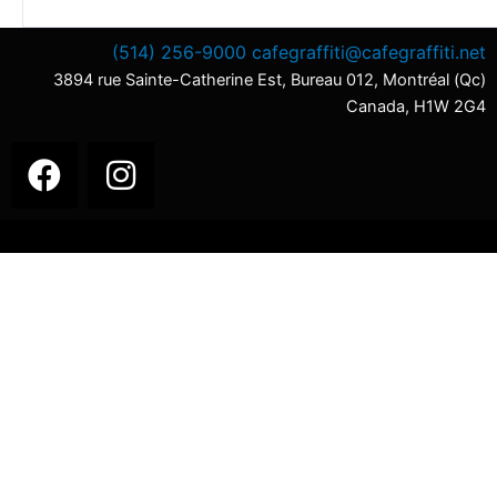
(514) 256-9000
cafegraffiti@cafegraffiti.net
3894 rue Sainte-Catherine Est, Bureau 012, Montréal (Qc)
Canada, H1W 2G4
F
I
a
n
c
s
e
t
b
a
o
g
o
r
k
a
m