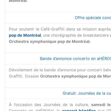
Montréal.
Offre spéciale conc
Pour soutenir le Café-Graffiti dans sa mission aupr
pop de Montréal
, une chorégraphie de breakdancers et
Orchestre symphonique pop de Montréal.
Bande d’annonce concerto en aHÉROS
Dévoilement de la bande d’annonce pour concert bén
Graffiti.
Dossier
Orchestre symphonique pop de Mont
Gratuit: Journées de la c
À l’occasion des Journées de la culture,
samedi l
Concerto en aHÉROSol, le
concert bénéfice
que l’