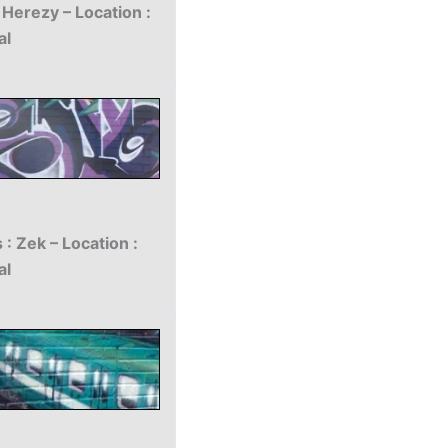
 Herezy – Location :
al
: Zek – Location :
al