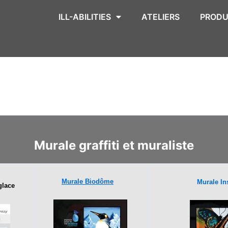
ILL-ABILITIES
ATELIERS
PRODU
Murale graffiti et muraliste
Murale Biodôme
Murale In
glace