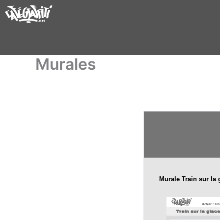
Aller
au
contenu
Murales
Murale Train sur la 