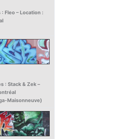
: Fleo – Location :
al
s : Stack & Zek –
ontréal
aga-Maisonneuve)