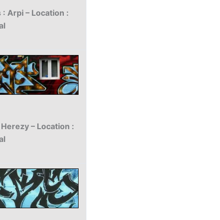
: Arpi – Location :
al
 Herezy – Location :
al