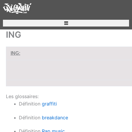
Aller
au
contenu
Recherche de produits
ING
ING:
Les glossaires:
Définition
graffiti
Définition
breakdance
Définition
Rap music