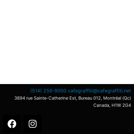
(514) 256-9000
cafegraffiti@cafegraffiti.net
3894 rue Sainte-Catherine Est, Bureau 012, Montréal (Qc)
Canada, H1W 2G4
F
I
a
n