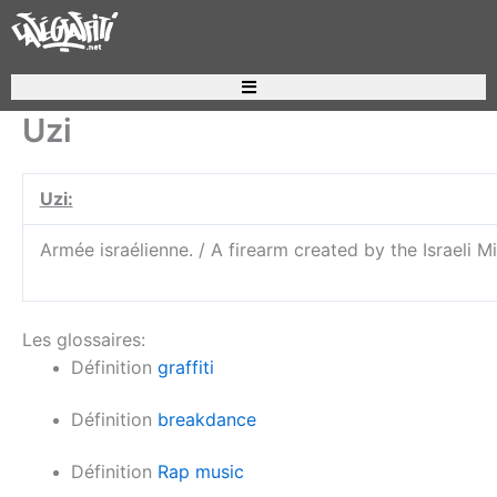
Aller
au
contenu
Recherche de produits
Uzi
Uzi:
Armée israélienne. / A firearm created by the Israeli Mil
Les glossaires:
Définition
graffiti
Définition
breakdance
Définition
Rap music