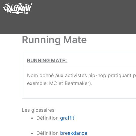
Aller
au
contenu
Running Mate
RUNNING MATE:
Nom donné aux activistes hip-hop pratiquant pl
exemple: MC et Beatmaker).
Les glossaires:
Définition
graffiti
Définition
breakdance