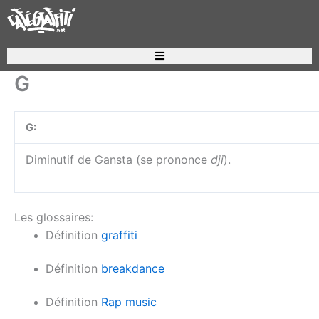
Aller
au
contenu
Recherche de produits
G
G:
Diminutif de Gansta (se prononce
dji
).
Les glossaires:
Définition
graffiti
Définition
breakdance
Définition
Rap music