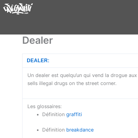
Aller
au
contenu
Dealer
DEALER:
Un dealer est quelqu’un qui vend la drogue au
sells illegal drugs on the street corner.
Les glossaires:
Définition
graffiti
Définition
breakdance