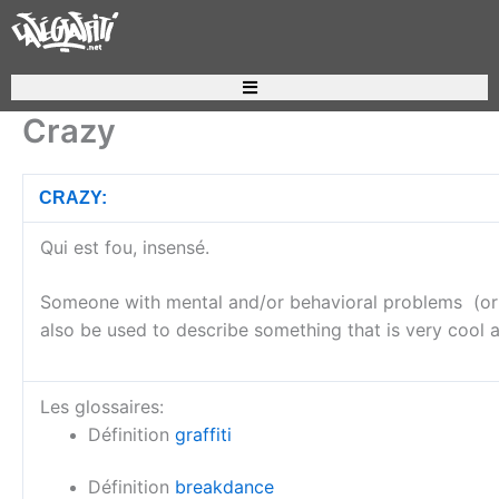
Aller
au
contenu
Recherche de produits
Crazy
CRAZY:
Qui est fou, insensé.
Someone with mental and/or behavioral problems (or
also be used to describe something that is very cool a
Les glossaires:
Définition
graffiti
Définition
breakdance