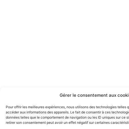
e
t
b
a
o
g
o
r
k
a
m
Gérer le consentement aux cooki
Pour offrir les meilleures expériences, nous utilisons des technologies telles
accéder aux informations des appareils. Le fait de consentir à ces technologi
données telles que le comportement de navigation ou les ID uniques sur ce sit
retirer son consentement peut avoir un effet négatif sur certaines caractérist