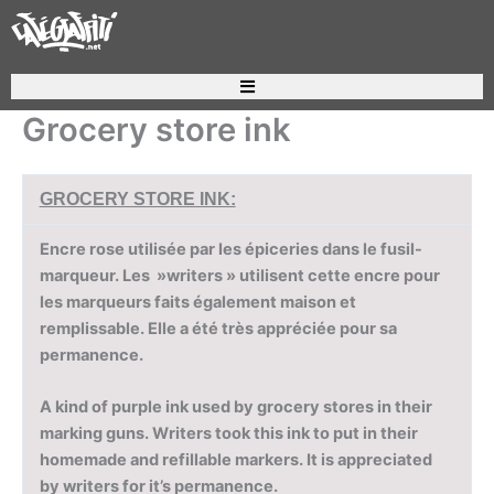
Aller
au
contenu
Recherche de produits
Grocery store ink
GROCERY STORE INK:
E
ncre rose utilisé
e
par les épiceries dans le fusil-
marqueur. Les »writers » utilisent cette encre pour
les marqueurs fait
s également
maison et
remplissable. Elle a été très apprécié
e
pour sa
permanence.
A kind of purple ink used by grocery stores in their
marking guns. Writers took this ink to put in their
homemade and refillable markers. It is appreciated
by writers for it’s permanence.