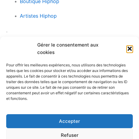
Boutique Hiphop
Artistes Hiphop
.
Gérer le consentement aux
T-Shirts et Sweat-Shirts Café Graffiti
cookies
Articles
Hiphop
Pour offrir les meilleures expériences, nous utilisons des technologies
telles que les cookies pour stocker et/ou accéder aux informations des
Merci de faire un
don
pour soutenir notre
appareils. Le fait de consentir à ces technologies nous permettra de
intervention auprès des jeunes.
traiter des données telles que le comportement de navigation ou les ID
uniques sur ce site. Le fait de ne pas consentir ou de retirer son
consentement peut avoir un effet négatif sur certaines caractéristiques
Café Graffiti, 4237 Ste-Catherine est. Mtl, Qc. H1V
et fonctions.
1X4. (514) 259-6900
cafegraffiti@cafegraffiti.net
(514) 256-9000
cafegraffiti@cafegraffiti.net
Accepter
3894 rue Sainte-Catherine Est, Bureau 012, Montréal (Qc)
Canada, H1W 2G4
Refuser