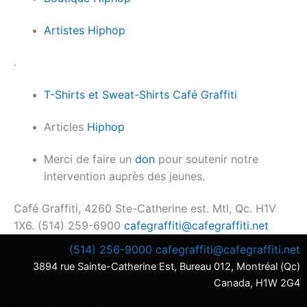
Artistes Hiphop
.
T-Shirts et Sweat-Shirts Café Graffiti
Articles
Hiphop
Merci de faire un
don
pour soutenir notre
intervention auprès des jeunes.
Café Graffiti, 4260 Ste-Catherine est. Mtl, Qc. H1V
1X6. (514) 259-6900
cafegraffiti@cafegraffiti.net
(514) 256-9000
cafegraffiti@cafegraffiti.net
3894 rue Sainte-Catherine Est, Bureau 012, Montréal (Qc)
Canada, H1W 2G4