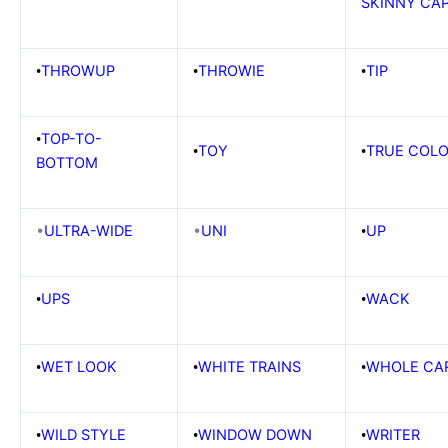
SKINNY
CA
THROWUP
THROWIE
TIP
•
•
•
TOP-TO-
•
TOY
TRUE COL
•
•
BOTTOM
•
ULTRA-WIDE
•
UNI
UP
•
UPS
WACK
•
•
WET LOOK
WHITE TRAINS
WHOLE CA
•
•
•
WILD STYLE
WINDOW DOWN
WRITER
•
•
•