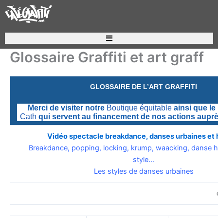
Aller
au
contenu
Recherche de produits
Glossaire Graffiti et art graff
GLOSSAIRE DE L’ART GRAFFITI
Merci de visiter notre
Boutique équitable
ainsi que le
Cath
qui servent au financement de nos actions auprè
Vidéo spectacle breakdance, danses urbaines et
Breakdance
, popping, locking, krump, waacking, danse h
style…
Les styles de
danses urbaines