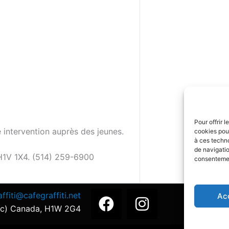
Pour offrir 
 intervention auprès des jeunes.
cookies pour
à ces techn
de navigatio
. H1V 1X4. (514) 259-6900
consentement
F
I
ffiti@cafegraffiti.net
Ac
a
n
(Qc) Canada, H1W 2G4
c
s