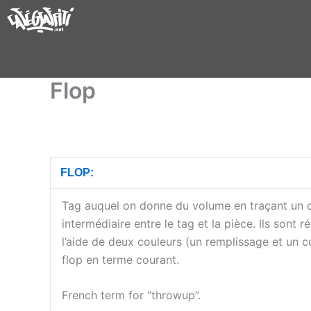
Aller
au
contenu
Flop
FLOP:
Tag auquel on donne du volume en traçant un c
intermédiaire entre le tag et la pièce. Ils sont 
l’aide de deux couleurs (un remplissage et un 
flop en terme courant.
French term for “throwup”.