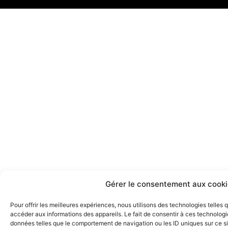
c
s
e
t
b
a
o
g
o
r
k
a
m
Gérer le consentement aux cooki
Pour offrir les meilleures expériences, nous utilisons des technologies telles
accéder aux informations des appareils. Le fait de consentir à ces technologi
données telles que le comportement de navigation ou les ID uniques sur ce sit