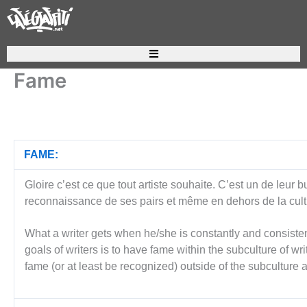
Aller
au
contenu
Recherche de produits
Fame
FAME:
Gloire c’est ce que tout artiste souhaite. C’est un de leur b
reconnaissance de ses pairs et même en dehors de la cult
What a writer gets when he/she is constantly and consisten
goals of writers is to have fame within the subculture of w
fame (or at least be recognized) outside of the subculture a