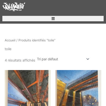
Aller
au
contenu
Recherche de produits
Accueil
/ Produits identifiés “toile”
toile
4 résultats affichés