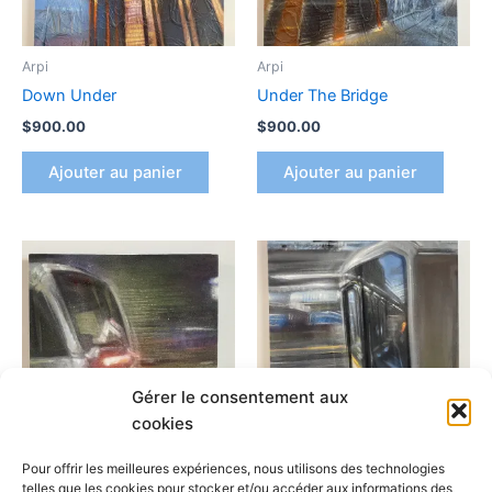
Arpi
Arpi
Down Under
Under The Bridge
$
900.00
$
900.00
Ajouter au panier
Ajouter au panier
Gérer le consentement aux
cookies
Pour offrir les meilleures expériences, nous utilisons des technologies
Arpi
Arpi
telles que les cookies pour stocker et/ou accéder aux informations des