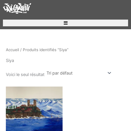
Aller
au
contenu
Recherche de produits
Accueil
/ Produits identifiés “Siya”
Siya
Voici le seul résultat