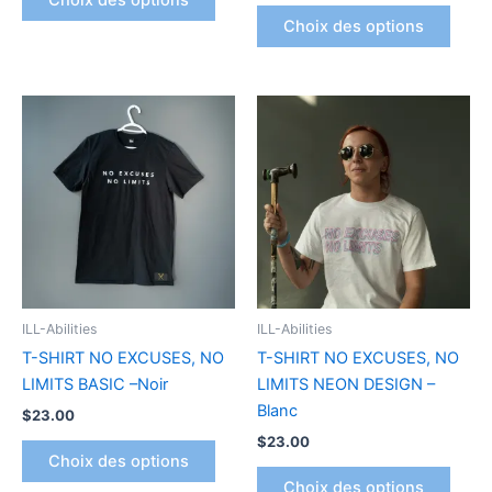
du
du
Choix des options
produit
produ
Ce
Ce
produit
produ
a
a
plusieurs
plusi
variations.
variat
Les
Les
options
optio
peuvent
peuv
être
être
ILL-Abilities
ILL-Abilities
choisies
chois
T-SHIRT NO EXCUSES, NO
T-SHIRT NO EXCUSES, NO
sur
sur
LIMITS BASIC –Noir
LIMITS NEON DESIGN –
la
la
Blanc
$
23.00
page
page
$
23.00
du
du
Choix des options
produit
produ
Choix des options