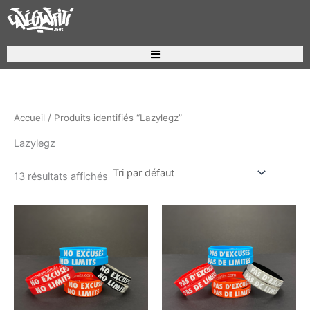
Aller
au
contenu
Recherche de produits
Accueil
/ Produits identifiés “Lazylegz”
Lazylegz
13 résultats affichés
Ce
Ce
produit
produ
a
a
plusieurs
plusi
variations.
variat
Les
Les