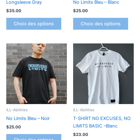
Longsleeve Gray
No Limits Bleu – Blanc
sur
sur
$
35.00
$
25.00
la
la
page
page
Choix des options
Choix des options
du
du
produit
produ
Ce
Ce
produit
produ
a
a
plusieurs
plusi
variations.
variat
Les
Les
options
optio
peuvent
peuv
être
être
ILL-Abilities
ILL-Abilities
choisies
chois
No Limits Bleu – Noir
T-SHIRT NO EXCUSES, NO
sur
sur
LIMITS BASIC –Blanc
$
25.00
la
la
$
23.00
page
page
Choix des options