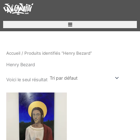
Aller
au
contenu
Recherche de produits
Accueil
/ Produits identifiés “Henry Bezard”
Henry Bezard
Voici le seul résultat